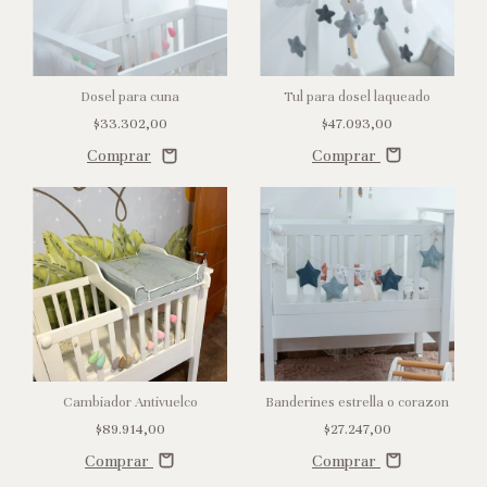
Dosel para cuna
Tul para dosel laqueado
$33.302,00
$47.093,00
Comprar
Cambiador Antivuelco
Banderines estrella o corazon
$89.914,00
$27.247,00
Comprar
Comprar