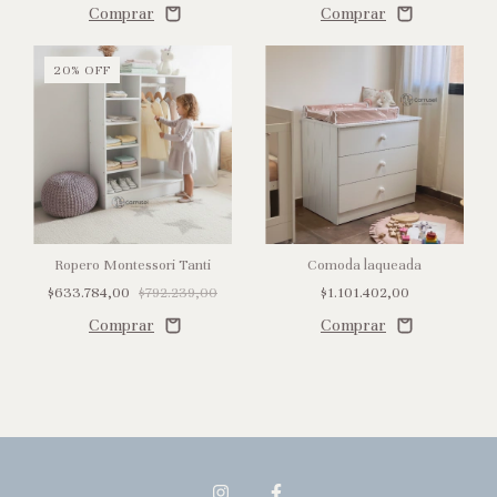
20
%
OFF
Ropero Montessori Tanti
Comoda laqueada
$633.784,00
$792.239,00
$1.101.402,00