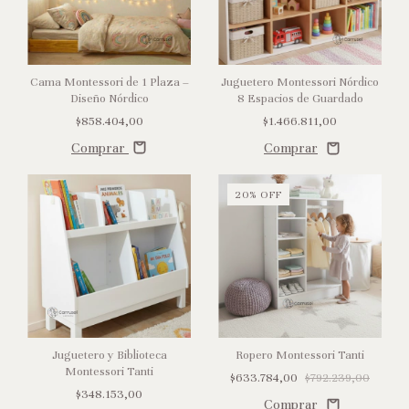
Cama Montessori de 1 Plaza –
Juguetero Montessori Nórdico
Diseño Nórdico
8 Espacios de Guardado
$858.404,00
$1.466.811,00
Comprar
20
%
OFF
Juguetero y Biblioteca
Ropero Montessori Tanti
Montessori Tanti
$633.784,00
$792.239,00
$348.153,00