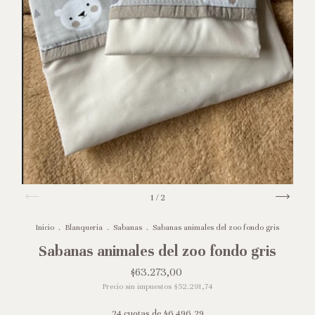
1
/
2
Inicio
.
Blanqueria
.
Sabanas
.
Sabanas animales del zoo fondo gris
Sabanas animales del zoo fondo gris
$63.273,00
Precio sin impuestos
$52.291,74
24
cuotas de
$6.496,29