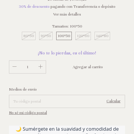
30% de descuento
pagando con Transferencia o depósito
Ver más detalles
Tamaños:
100*50
80*50
90*50
100*50
120*60
140*80
¡No te lo pierdas, es el último!
Cambiar CP
Entregas para el CP:
Medios de envío
Calcular
No sé mi código postal
🌙 Sumérgete en la suavidad y comodidad de